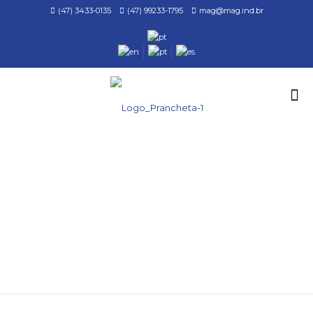
(47) 3433-0135
(47) 99233-1795
mag@mag.ind.br
LAVADORA TIPO TANQUE WT-
100