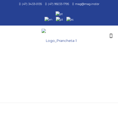
(47) 3433-0135
(47) 99233-1795
mag@mag.ind.br
LAVADORAS INDUSTRIAIS